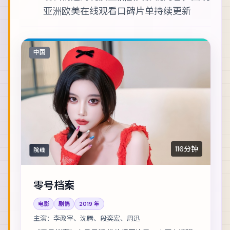
亚洲欧美在线观看
口碑片单持续更新
中国
116分钟
院线
零号档案
电影
剧情
2019
年
主演：
李政宰、沈腾、段奕宏、周迅