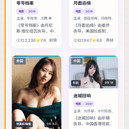
零号档案
月面追缉
电影
2019
电影
2019
主演：
李政宰、沈腾 等
主演：
菅田将晖、玛格特·
罗比 等
《零号档案》由丹尼
《月面追缉》由娄烨
斯·维伦纽瓦执导，中
执导，美国班底制
国台湾班底制作，类
作，类型定位为悬
122,236
7.6
剧情
121,947
6.8
悬疑
型定位为剧情。退役
疑。渔村少年捡到陌
特工重返故城，却发
生包裹，从此被卷入
现当年任务从未真正
走私与反走私的漩
结束。主演包括李政
涡。主演包括菅田将
泰国
中国
宰、沈腾、段奕宏...
晖、玛格特·罗比、李
政宰...
99:18
杜比
迷城回响
电影
2021
主演：
刘亦菲、木村拓哉
等
《迷城回响》由毕赣
执导，中国香港班底
99:43
导演剪辑版