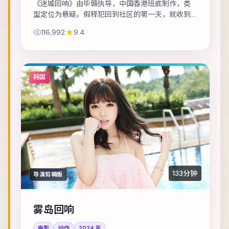
《迷城回响》由毕赣执导，中国香港班底制作，类
型定位为悬疑。假释犯回到社区的第一天，就收到
威胁要他还一笔不存在的债。主演包括刘亦菲、木
116,992
9.4
村拓哉、廖凡 等，表演层次丰富。镜头语言克制...
韩国
133分钟
导演剪辑版
雾岛回响
电影
动作
2024
年