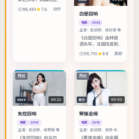
制作，类型定位为动
116,461
7.6
动作
作。马戏团巡演最后
白昼回响
一站，班主与学徒揭
电影
2024
开二十年前的旧案。
主演：
赵丽颖、桂纶镁 等
主演包括桂纶镁、张
译、梁朝伟 等，表...
《白昼回响》由林超
贤执导，法国班底制
作，类型定位为喜
115,710
8.8
喜剧
剧。音乐节后台的失
窃案，让独立乐队卷
入更大的阴谋。主演
包括赵丽颖、桂纶
西班
西班
镁、胡歌 等，表演层
次...
99:22
99:50
IMAX
高分
失控回响
寒锋追缉
电影
2018
电影
2018
主演：
赵丽颖、绫野刚 等
主演：
赵丽颖、凯特·布兰
切特 等
《失控回响》由乌尔
《寒锋追缉》由毕赣