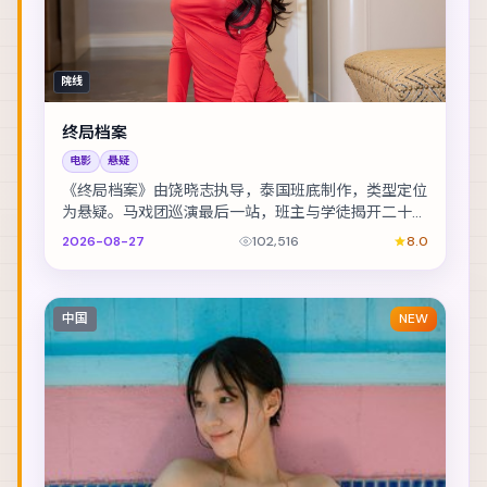
院线
终局档案
电影
悬疑
《终局档案》由饶晓志执导，泰国班底制作，类型定位
为悬疑。马戏团巡演最后一站，班主与学徒揭开二十年
前的旧案。主演包括孙艺珍、谭卓、秦昊 等，表演层...
2026-08-27
102,516
8.0
中国
NEW