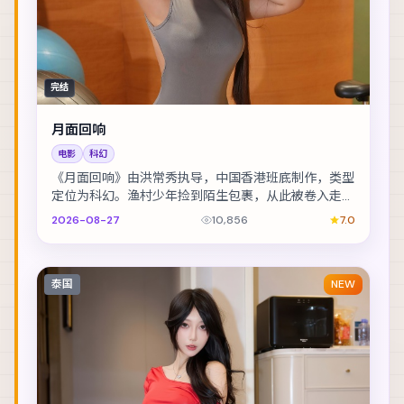
完结
月面回响
电影
科幻
《月面回响》由洪常秀执导，中国香港班底制作，类型
定位为科幻。渔村少年捡到陌生包裹，从此被卷入走私
与反走私的漩涡。主演包括凯特·布兰切特、宋佳、章...
2026-08-27
10,856
7.0
泰国
NEW