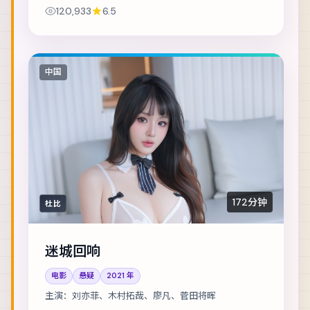
牵扯出一段被抹去的家族史。主演包括安藤樱、秦
120,933
6.5
昊、河正宇 等，表演层次丰富。群戏调度成熟...
中国
172分钟
杜比
迷城回响
电影
悬疑
2021
年
主演：
刘亦菲、木村拓哉、廖凡、菅田将晖