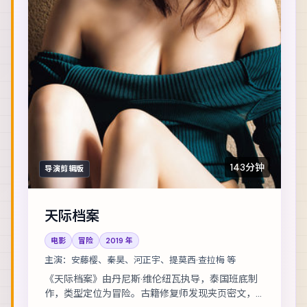
143分钟
导演剪辑版
天际档案
电影
冒险
2019
年
主演：
安藤樱、秦昊、河正宇、提莫西·查拉梅 等
《天际档案》由丹尼斯·维伦纽瓦执导，泰国班底制
作，类型定位为冒险。古籍修复师发现夹页密文，