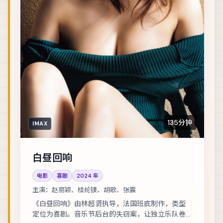
135分钟
IMAX
白昼回响
电影
喜剧
2024
年
主演：
赵丽颖、桂纶镁、胡歌、张震
《白昼回响》由林超贤执导，法国班底制作，类型
定位为喜剧。音乐节后台的失窃案，让独立乐队卷