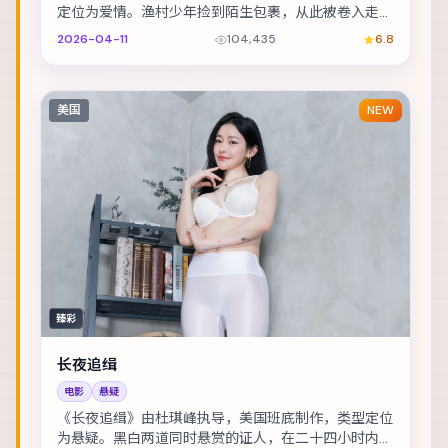
定位为爱情。渔村少年捡到陌生包裹，从此被卷入走私
与反走私的漩涡。主演包括赵丽颖、安藤樱、李政宰 ...
2026-04-11
104,435
6.8
美国
NEW
臻彩
长夜追缉
电影
悬疑
《长夜追缉》由杜琪峰执导，美国班底制作，类型定位
为悬疑。黑白两道同时悬赏的证人，在二十四小时内穿