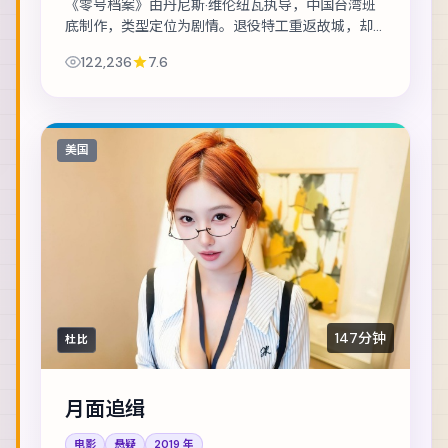
《零号档案》由丹尼斯·维伦纽瓦执导，中国台湾班
底制作，类型定位为剧情。退役特工重返故城，却
发现当年任务从未真正结束。主演包括李政宰、沈
122,236
7.6
腾、段奕宏 等，表演层次丰富。群戏调度成熟...
美国
147分钟
杜比
月面追缉
电影
悬疑
2019
年