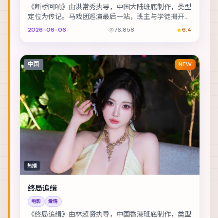
《断桥回响》由洪常秀执导，中国大陆班底制作，类型
定位为传记。马戏团巡演最后一站，班主与学徒揭开二
十年前的旧案。主演包括桂纶镁、黄政民、沈腾 等，...
2026-06-06
76,858
6.4
中国
NEW
热播
终局追缉
电影
爱情
《终局追缉》由林超贤执导，中国香港班底制作，类型