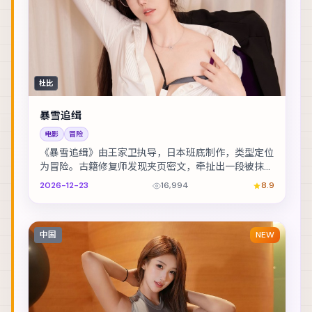
杜比
暴雪追缉
电影
冒险
《暴雪追缉》由王家卫执导，日本班底制作，类型定位
为冒险。古籍修复师发现夹页密文，牵扯出一段被抹去
的家族史。主演包括段奕宏、周迅、赵丽颖 等，表演...
2026-12-23
16,994
8.9
中国
NEW