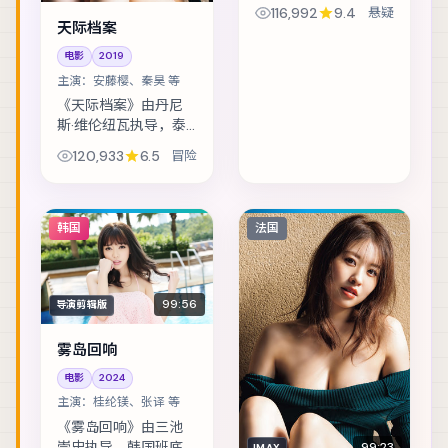
制作，类型定位为悬
116,992
9.4
悬疑
疑。假释犯回到社区
天际档案
的第一天，就收到威
电影
2019
胁要他还一笔不存在
主演：
安藤樱、秦昊 等
的债。主演包括刘亦
菲、木村拓哉、廖凡...
《天际档案》由丹尼
斯·维伦纽瓦执导，泰
国班底制作，类型定
120,933
6.5
冒险
位为冒险。古籍修复
师发现夹页密文，牵
扯出一段被抹去的家
族史。主演包括安藤
韩国
法国
樱、秦昊、河正宇...
99:56
导演剪辑版
雾岛回响
电影
2024
主演：
桂纶镁、张译 等
《雾岛回响》由三池
崇史执导，韩国班底
99:23
IMAX