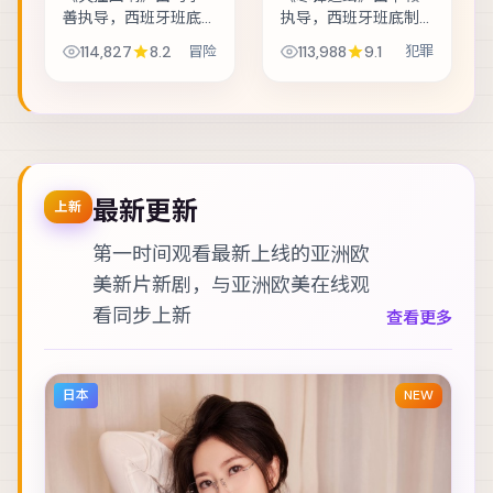
善执导，西班牙班底
执导，西班牙班底制
制作，类型定位为冒
作，类型定位为犯
114,827
8.2
冒险
113,988
9.1
犯罪
险。双胞胎互换身份
罪。双胞胎互换身份
试探婚姻，却在玩笑
试探婚姻，却在玩笑
失控后难以收场。主
失控后难以收场。主
演包括赵丽颖、绫野
演包括赵丽颖、凯特·
刚、谭卓 等，表演...
布兰切特、王凯 等...
最新更新
上新
第一时间观看最新上线的亚洲欧
美新片新剧，与
亚洲欧美在线观
看
同步上新
查看更多
日本
NEW