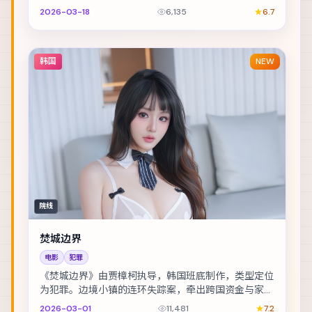
越整座城。主演包括张震、长泽雅美、玛格特·罗比 ...
2026-03-18
6,135
6.7
韩国
NEW
院线
焚城边界
电影
犯罪
《焚城边界》由贾樟柯执导，韩国班底制作，类型定位
为犯罪。边境小镇的连环失踪案，牵出跨国资金与家族
恩怨。主演包括刘亦菲、刘德华、周迅 等，表演层次...
2026-03-01
11,481
7.2