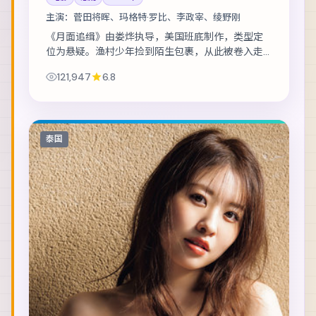
主演：
菅田将晖、玛格特·罗比、李政宰、绫野刚
《月面追缉》由娄烨执导，美国班底制作，类型定
位为悬疑。渔村少年捡到陌生包裹，从此被卷入走
私与反走私的漩涡。主演包括菅田将晖、玛格特·罗
121,947
6.8
比、李政宰 等，表演层次丰富。群戏调度成熟...
泰国