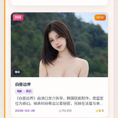
韩国
NEW
臻彩
白昼边界
电影
奇幻
《白昼边界》由滨口龙介执导，韩国班底制作，类型定
位为奇幻。继承纠纷牵出父辈秘密，兄妹在法理与亲情
间摇摆。主演包括佛罗伦斯·皮尤、提莫西·查拉梅、...
2026-02-28
70,913
6.5