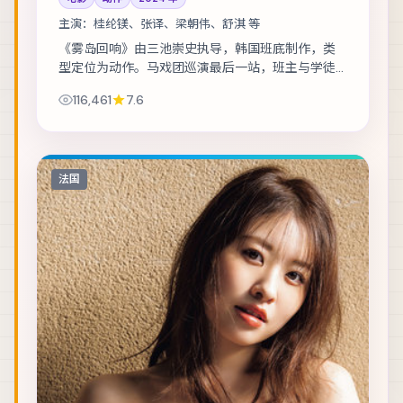
主演：
桂纶镁、张译、梁朝伟、舒淇 等
《雾岛回响》由三池崇史执导，韩国班底制作，类
型定位为动作。马戏团巡演最后一站，班主与学徒
揭开二十年前的旧案。主演包括桂纶镁、张译、梁
116,461
7.6
朝伟 等，表演层次丰富。美术与声音设计共同营...
法国