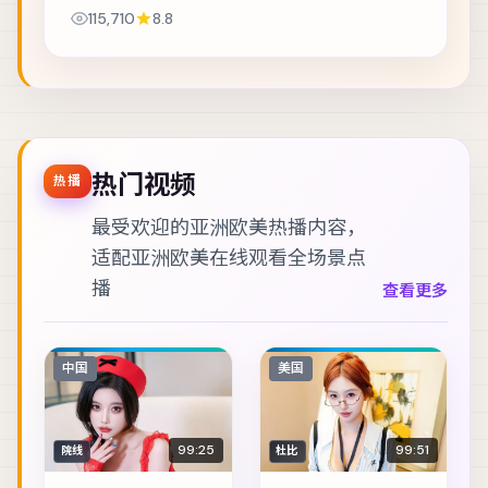
入更大的阴谋。主演包括赵丽颖、桂纶镁、胡歌
115,710
8.8
等，表演层次丰富。美术与声音设计共同营造沉浸...
热门视频
热播
最受欢迎的亚洲欧美热播内容，
适配
亚洲欧美在线观看
全场景点
播
查看更多
中国
美国
99:25
99:51
院线
杜比